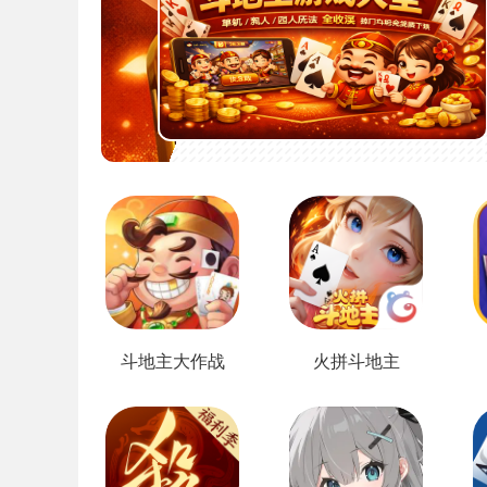
斗地主大作战
火拼斗地主