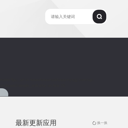
riable $pc_url in
/www/wwwroot/www.hysgjj.com/wp-
ti-dawei2/single_soft.php
on line
70
最新更新应用
换一换