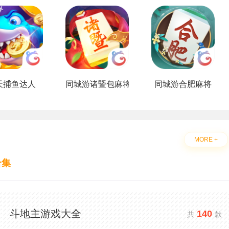
天捕鱼达人
同城游诸暨包麻将
同城游合肥麻将
MORE +
合集
斗地主游戏大全
140
共
款