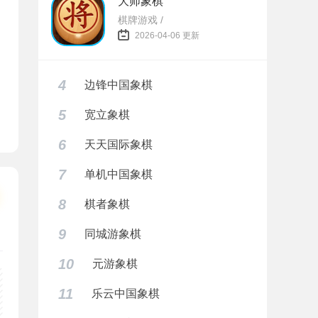
大师象棋
棋牌游戏 /
2026-04-06 更新
4
边锋中国象棋
5
宽立象棋
6
天天国际象棋
7
单机中国象棋
8
棋者象棋
9
同城游象棋
10
元游象棋
11
乐云中国象棋