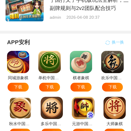
宁国打叉子手机版玩法全解析，三
副牌规则与2v2团队配合技巧
admin
2026-04-08 20:37
APP安利
换一换
同城游象棋
单机中国象棋
棋者象棋
欢乐中国象棋
下载
下载
下载
下载
秋水中国象棋
多乐中国象棋
元游中国象棋
大师象棋