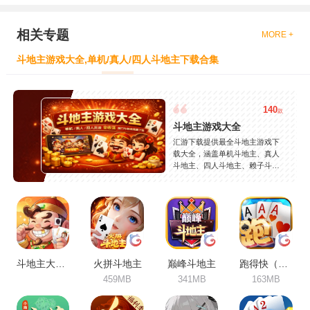
相关专题
MORE +
斗地主游戏大全,单机/真人/四人斗地主下载合集
140
款
斗地主游戏大全
汇游下载提供最全斗地主游戏下
载大全，涵盖单机斗地主、真人
斗地主、四人斗地主、赖子斗地
主等热门玩法，精选JJ斗地主、
欢乐斗地主、途游斗地主等精品
游戏，支持安卓苹果免费下载，
安全稳定，持续更新。
斗地主大作战
火拼斗地主
巅峰斗地主
跑得快（合集）
459MB
341MB
163MB