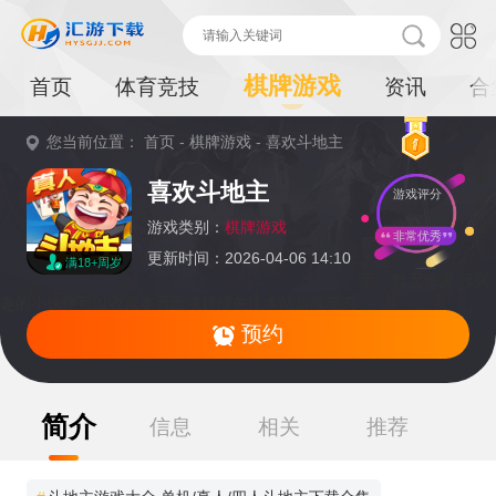
棋牌游戏
首页
体育竞技
资讯
合
您当前位置：
首页
-
棋牌游戏
-
喜欢斗地主
重
喜欢斗地主
游戏评分
要
提
游戏类别：
棋牌游戏
非常优秀
更新时间：2026-04-06 14:10
满18+周岁
示：
暂无资源,感兴
趣的小伙伴可以收藏本页面或持续关注本站后续动态
预约
简介
信息
相关
推荐