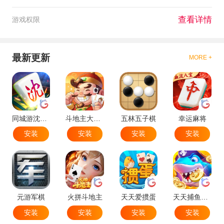
查看详情
游戏权限
最新更新
MORE +
同城游沈阳麻将
斗地主大作战
五林五子棋
幸运麻将
安装
安装
安装
安装
元游军棋
火拼斗地主
天天爱掼蛋
天天捕鱼达人
安装
安装
安装
安装