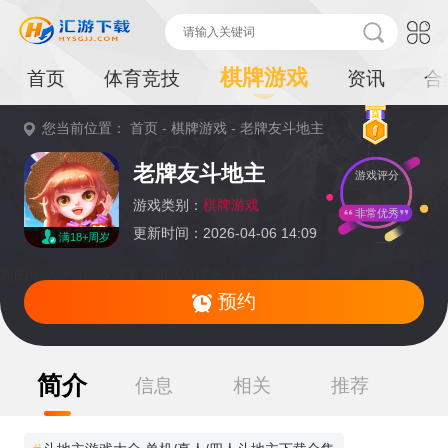
棋牌游戏
首页
体育竞技
资讯
合
您当前位置：
首页
-
棋牌游戏
-
老牌友斗地主
重
老牌友斗地主
游戏评分
要
提
游戏类别：
棋牌游戏
非常优秀
更新时间：2026-04-06 14:09
满18+周岁
示：
暂无资源,感兴
趣的小伙伴可以收藏本页面或持续关注本站后续动态
预约
简介
信息
相关
推荐