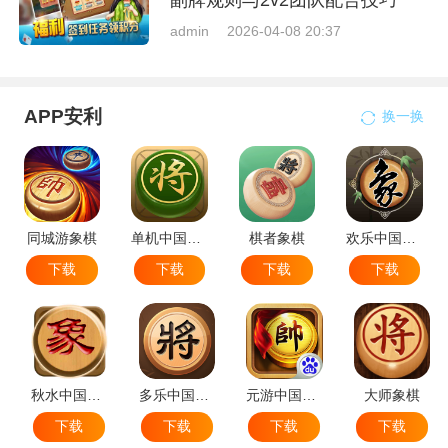
副牌规则与2v2团队配合技巧
admin
2026-04-08 20:37
APP安利
换一换
同城游象棋
单机中国象棋
棋者象棋
欢乐中国象棋
下载
下载
下载
下载
秋水中国象棋
多乐中国象棋
元游中国象棋
大师象棋
下载
下载
下载
下载