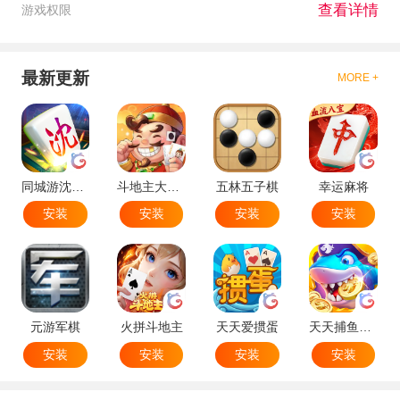
查看详情
游戏权限
最新更新
MORE +
同城游沈阳麻将
斗地主大作战
五林五子棋
幸运麻将
安装
安装
安装
安装
元游军棋
火拼斗地主
天天爱掼蛋
天天捕鱼达人
安装
安装
安装
安装