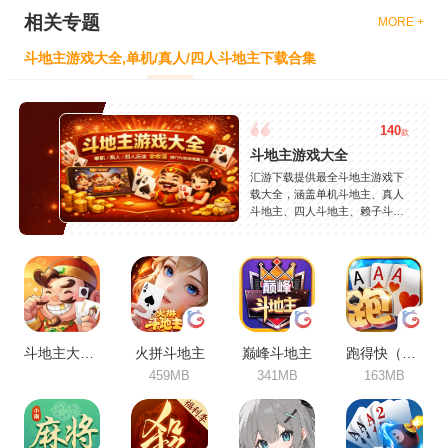
相关专题
MORE +
斗地主游戏大全,单机/真人/四人斗地主下载合集
140
款
斗地主游戏大全
汇游下载提供最全斗地主游戏下
载大全，涵盖单机斗地主、真人
斗地主、四人斗地主、赖子斗地
主等热门玩法，精选JJ斗地主、
欢乐斗地主、途游斗地主等精品
游戏，支持安卓苹果免费下载，
安全稳定，持续更新。
斗地主大作战
火拼斗地主
巅峰斗地主
跑得快（合集）
459MB
341MB
163MB