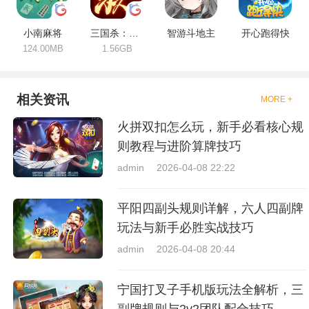
小南麻将
三国杀：一将成名
智游斗地主
开心跑得快
124.00MB
1.56GB
相关资讯
MORE +
火拼双扣怎么玩，新手必看核心规
则教程与进阶算牌技巧
admin
2026-04-08 22:22
平阳四副头规则详解，六人四副牌
玩法与新手必胜实战技巧
admin
2026-04-08 20:44
宁国打叉子手机版玩法全解析，三