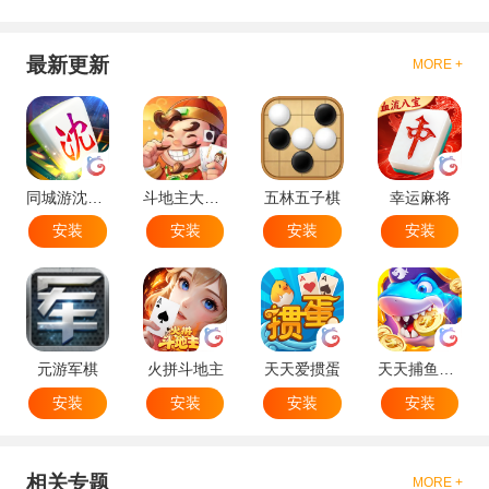
最新更新
MORE +
同城游沈阳麻将
斗地主大作战
五林五子棋
幸运麻将
安装
安装
安装
安装
元游军棋
火拼斗地主
天天爱掼蛋
天天捕鱼达人
安装
安装
安装
安装
相关专题
MORE +