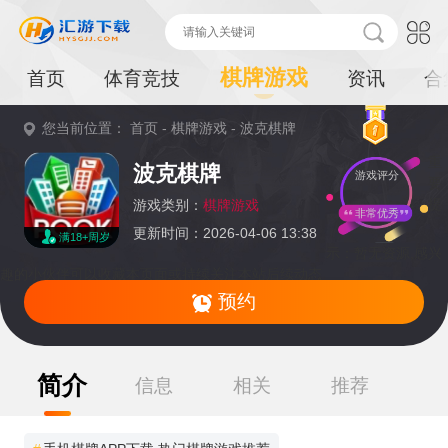
棋牌游戏
首页
体育竞技
资讯
合
您当前位置：
首页
-
棋牌游戏
-
波克棋牌
重
波克棋牌
游戏评分
要
提
游戏类别：
棋牌游戏
非常优秀
更新时间：2026-04-06 13:38
满18+周岁
示：
暂无资源,感兴
趣的小伙伴可以收藏本页面或持续关注本站后续动态
预约
简介
信息
相关
推荐