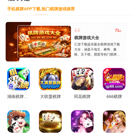
手机棋牌APP下载,热门棋牌游戏推荐
71
款
棋牌游戏大全
汇游下载提供最全棋牌游戏下载
大全，涵盖斗地主、麻将、象
棋、五子棋、掼蛋等热门棋牌玩
法，支持安卓苹果免费下载，安
全稳定，持续更新，轻松找到好
玩的手机棋牌游戏。
湖南棋牌合集
大联盟棋牌
同花棋牌
666棋牌