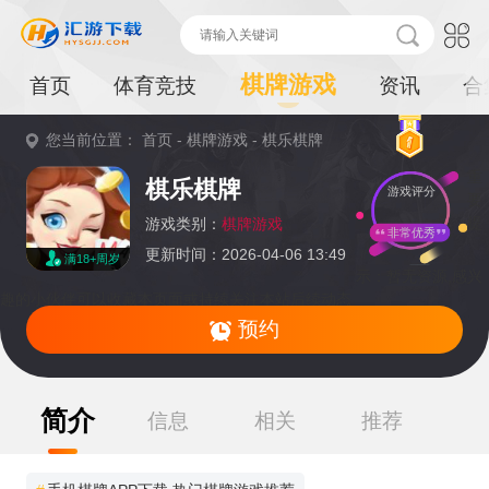
棋牌游戏
首页
体育竞技
资讯
合
您当前位置：
首页
-
棋牌游戏
-
棋乐棋牌
重
棋乐棋牌
游戏评分
要
提
游戏类别：
棋牌游戏
非常优秀
更新时间：2026-04-06 13:49
满18+周岁
示：
暂无资源,感兴
趣的小伙伴可以收藏本页面或持续关注本站后续动态
预约
简介
信息
相关
推荐