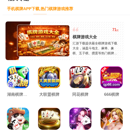
手机棋牌APP下载,热门棋牌游戏推荐
71
款
棋牌游戏大全
汇游下载提供最全棋牌游戏下载
大全，涵盖斗地主、麻将、象
棋、五子棋、掼蛋等热门棋牌玩
法，支持安卓苹果免费下载，安
全稳定，持续更新，轻松找到好
玩的手机棋牌游戏。
湖南棋牌合集
大联盟棋牌
同花棋牌
666棋牌