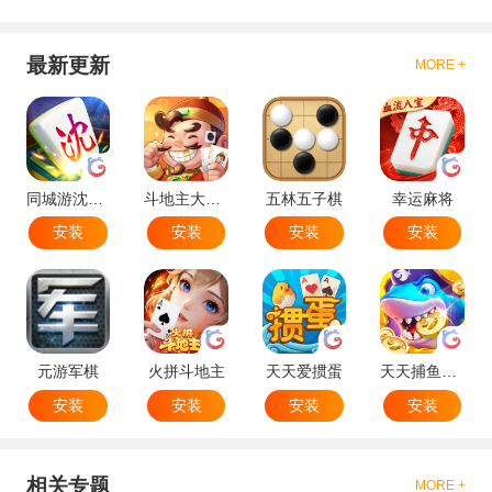
最新更新
MORE +
同城游沈阳麻将
斗地主大作战
五林五子棋
幸运麻将
安装
安装
安装
安装
元游军棋
火拼斗地主
天天爱掼蛋
天天捕鱼达人
安装
安装
安装
安装
相关专题
MORE +