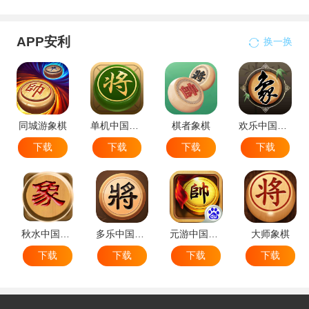
APP安利
换一换
同城游象棋
单机中国象棋
棋者象棋
欢乐中国象棋
下载
下载
下载
下载
秋水中国象棋
多乐中国象棋
元游中国象棋
大师象棋
下载
下载
下载
下载