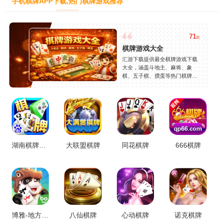
手机棋牌APP下载,热门棋牌游戏推荐
71
款
棋牌游戏大全
汇游下载提供最全棋牌游戏下载
大全，涵盖斗地主、麻将、象
棋、五子棋、掼蛋等热门棋牌玩
法，支持安卓苹果免费下载，安
全稳定，持续更新，轻松找到好
玩的手机棋牌游戏。
湖南棋牌合集
大联盟棋牌
同花棋牌
666棋牌
博雅-地方棋牌
八仙棋牌
心动棋牌
诺克棋牌