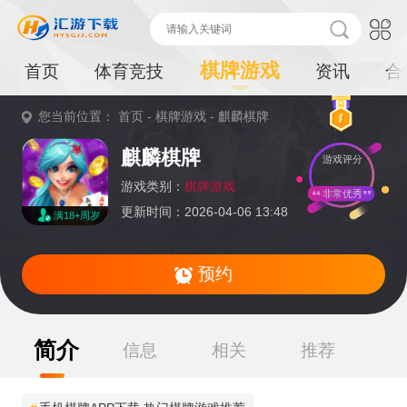
棋牌游戏
首页
体育竞技
资讯
合
您当前位置：
首页
-
棋牌游戏
-
麒麟棋牌
重
麒麟棋牌
游戏评分
要
提
游戏类别：
棋牌游戏
非常优秀
更新时间：2026-04-06 13:48
满18+周岁
示：
暂无资源,感兴
趣的小伙伴可以收藏本页面或持续关注本站后续动态
预约
简介
信息
相关
推荐