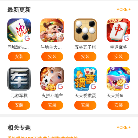
最新更新
MORE +
同城游沈阳麻将
斗地主大作战
五林五子棋
幸运麻将
安装
安装
安装
安装
元游军棋
火拼斗地主
天天爱掼蛋
天天捕鱼达人
安装
安装
安装
安装
相关专题
MORE +