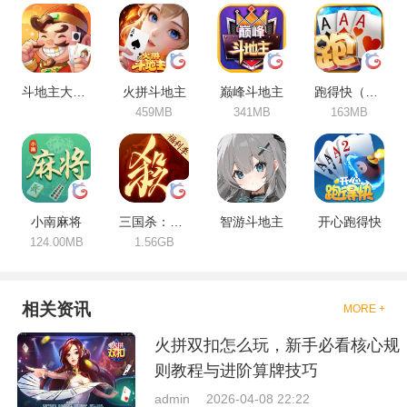
游戏，支持安卓苹果免费下载，
安全稳定，持续更新。
斗地主大作战
火拼斗地主
巅峰斗地主
跑得快（合集）
459MB
341MB
163MB
小南麻将
三国杀：一将成名
智游斗地主
开心跑得快
124.00MB
1.56GB
相关资讯
MORE +
火拼双扣怎么玩，新手必看核心规
则教程与进阶算牌技巧
admin
2026-04-08 22:22