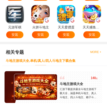
元游军棋
火拼斗地主
天天爱掼蛋
天天捕鱼达人
安装
安装
安装
安装
相关专题
MORE +
斗地主游戏大全,单机/真人/四人斗地主下载合集
140
款
斗地主游戏大全
汇游下载提供最全斗地主游戏下
载大全，涵盖单机斗地主、真人
斗地主、四人斗地主、赖子斗地
主等热门玩法，精选JJ斗地主、
欢乐斗地主、途游斗地主等精品