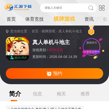
棋牌游戏
首页
体育竞技
资讯
合
您当前位置：
首页
-
棋牌游戏
-
真人单机斗地主
重
真人单机斗地主
游戏评分
要
提
游戏类别：
棋牌游戏
非常优秀
更新时间：2026-04-06 14:39
满18+周岁
示：
暂无资源,感兴
趣的小伙伴可以收藏本页面或持续关注本站后续动态
预约
简介
信息
相关
推荐