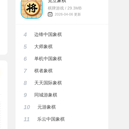
宽立象棋
棋牌游戏 / 29.3MB
2026-04-06 更新
4
边锋中国象棋
5
大师象棋
6
单机中国象棋
7
棋者象棋
8
天天国际象棋
9
同城游象棋
10
元游象棋
11
乐云中国象棋