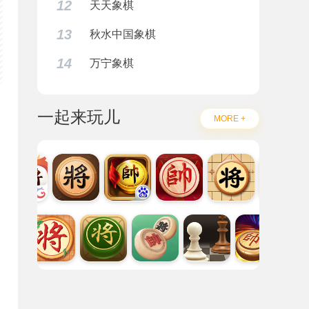
12
天天象棋
13
秋水中国象棋
14
万宁象棋
一起来玩儿
MORE +