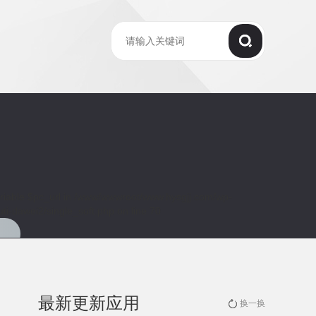
riable $pc_url in
/www/wwwroot/www.hysgjj.com/wp-
ti-dawei2/single_soft.php
on line
70
最新更新应用
换一换