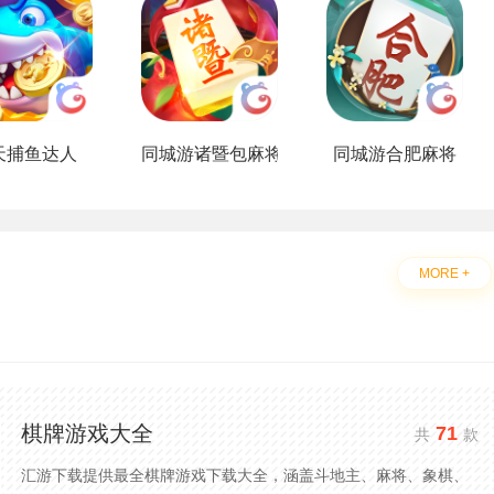
天捕鱼达人
同城游诸暨包麻将
同城游合肥麻将
MORE +
棋牌游戏大全
71
共
款
汇游下载提供最全棋牌游戏下载大全，涵盖斗地主、麻将、象棋、