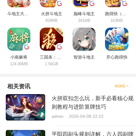
斗地主大作战
火拼斗地主
巅峰斗地主
跑得快（合集）
459MB
341MB
163MB
小南麻将
三国杀：一将成名
智游斗地主
开心跑得快
124.00MB
1.56GB
相关资讯
MORE +
火拼双扣怎么玩，新手必看核心规
则教程与进阶算牌技巧
admin
2026-04-08 22:22
平阳四副头规则详解，六人四副牌