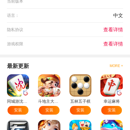
当前版本
中文
语言：
查看详情
隐私协议
查看详情
游戏权限
最新更新
MORE +
同城游沈阳麻将
斗地主大作战
五林五子棋
幸运麻将
安装
安装
安装
安装