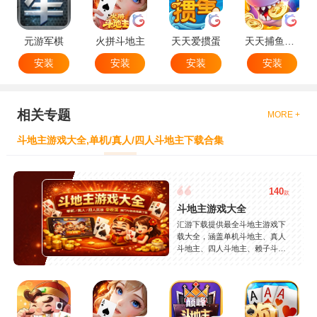
元游军棋
火拼斗地主
天天爱掼蛋
天天捕鱼达人
安装
安装
安装
安装
相关专题
MORE +
斗地主游戏大全,单机/真人/四人斗地主下载合集
140
款
斗地主游戏大全
汇游下载提供最全斗地主游戏下
载大全，涵盖单机斗地主、真人
斗地主、四人斗地主、赖子斗地
主等热门玩法，精选JJ斗地主、
欢乐斗地主、途游斗地主等精品
游戏，支持安卓苹果免费下载，
安全稳定，持续更新。