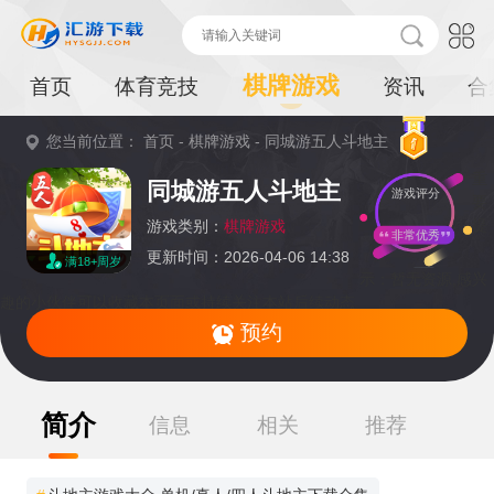
棋牌游戏
首页
体育竞技
资讯
合
您当前位置：
首页
-
棋牌游戏
-
同城游五人斗地主
重
同城游五人斗地主
游戏评分
要
提
游戏类别：
棋牌游戏
非常优秀
更新时间：2026-04-06 14:38
满18+周岁
示：
暂无资源,感兴
趣的小伙伴可以收藏本页面或持续关注本站后续动态
预约
简介
信息
相关
推荐