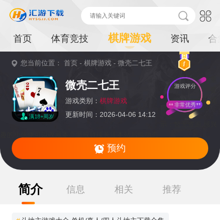
棋牌游戏
首页
体育竞技
资讯
合
您当前位置：
首页
-
棋牌游戏
-
微壳二七王
重
微壳二七王
游戏评分
要
提
游戏类别：
棋牌游戏
非常优秀
更新时间：2026-04-06 14:12
满18+周岁
示：
暂无资源,感兴
趣的小伙伴可以收藏本页面或持续关注本站后续动态
预约
简介
信息
相关
推荐