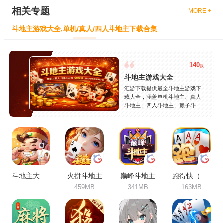
相关专题
MORE +
斗地主游戏大全,单机/真人/四人斗地主下载合集
140
款
斗地主游戏大全
汇游下载提供最全斗地主游戏下
载大全，涵盖单机斗地主、真人
斗地主、四人斗地主、赖子斗地
主等热门玩法，精选JJ斗地主、
欢乐斗地主、途游斗地主等精品
游戏，支持安卓苹果免费下载，
安全稳定，持续更新。
斗地主大作战
火拼斗地主
巅峰斗地主
跑得快（合集）
459MB
341MB
163MB