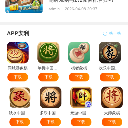
副牌规则与2v2团队配合技巧
admin
2026-04-08 20:37
APP安利
换一换
同城游象棋
单机中国象棋
棋者象棋
欢乐中国象棋
下载
下载
下载
下载
秋水中国象棋
多乐中国象棋
元游中国象棋
大师象棋
下载
下载
下载
下载