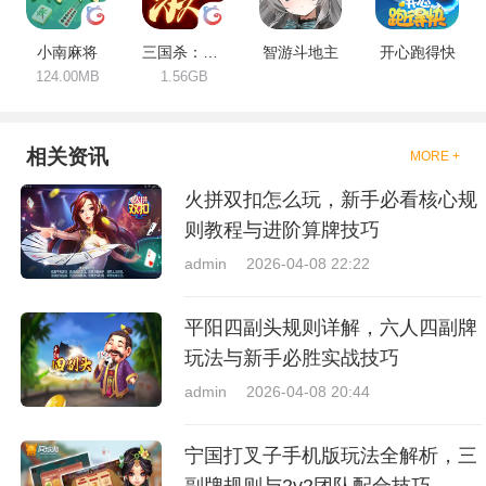
小南麻将
三国杀：一将成名
智游斗地主
开心跑得快
124.00MB
1.56GB
相关资讯
MORE +
火拼双扣怎么玩，新手必看核心规
则教程与进阶算牌技巧
admin
2026-04-08 22:22
平阳四副头规则详解，六人四副牌
玩法与新手必胜实战技巧
admin
2026-04-08 20:44
宁国打叉子手机版玩法全解析，三