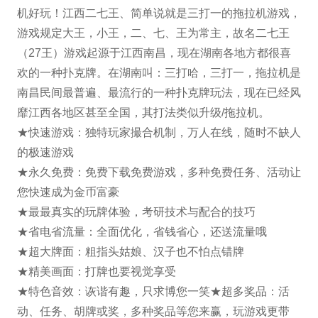
机好玩！江西二七王、简单说就是三打一的拖拉机游戏，
游戏规定大王，小王，二、七、王为常主，故名二七王
（27王）游戏起源于江西南昌，现在湖南各地方都很喜
欢的一种扑克牌。在湖南叫：三打哈，三打一，拖拉机是
南昌民间最普遍、最流行的一种扑克牌玩法，现在已经风
靡江西各地区甚至全国，其打法类似升级/拖拉机。
★快速游戏：独特玩家撮合机制，万人在线，随时不缺人
的极速游戏
★永久免费：免费下载免费游戏，多种免费任务、活动让
您快速成为金币富豪
★最最真实的玩牌体验，考研技术与配合的技巧
★省电省流量：全面优化，省钱省心，还送流量哦
★超大牌面：粗指头姑娘、汉子也不怕点错牌
★精美画面：打牌也要视觉享受
★特色音效：诙谐有趣，只求博您一笑★超多奖品：活
动、任务、胡牌或奖，多种奖品等您来赢，玩游戏更带