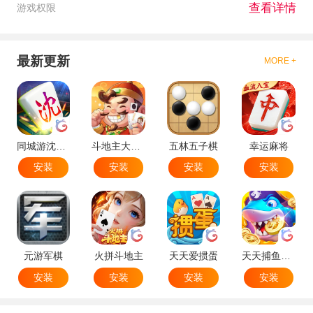
查看详情
游戏权限
最新更新
MORE +
同城游沈阳麻将
斗地主大作战
五林五子棋
幸运麻将
安装
安装
安装
安装
元游军棋
火拼斗地主
天天爱掼蛋
天天捕鱼达人
安装
安装
安装
安装