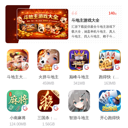
140
款
斗地主游戏大全
汇游下载提供最全斗地主游戏下
载大全，涵盖单机斗地主、真人
斗地主、四人斗地主、赖子斗地
主等热门玩法，精选JJ斗地主、
欢乐斗地主、途游斗地主等精品
游戏，支持安卓苹果免费下载，
安全稳定，持续更新。
斗地主大作战
火拼斗地主
巅峰斗地主
跑得快（合集）
459MB
341MB
163MB
小南麻将
三国杀：一将成名
智游斗地主
开心跑得快
124.00MB
1.56GB