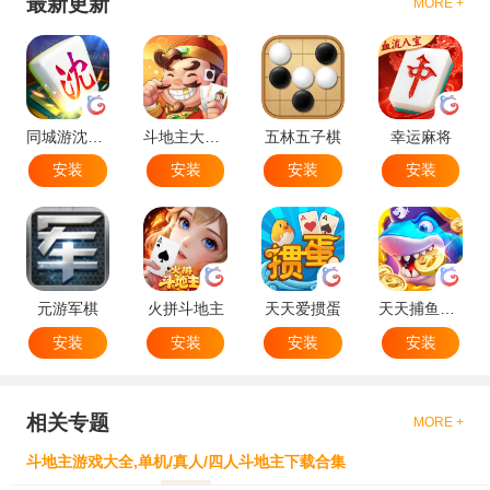
最新更新
MORE +
同城游沈阳麻将
斗地主大作战
五林五子棋
幸运麻将
安装
安装
安装
安装
元游军棋
火拼斗地主
天天爱掼蛋
天天捕鱼达人
安装
安装
安装
安装
相关专题
MORE +
斗地主游戏大全,单机/真人/四人斗地主下载合集