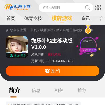
棋牌游戏
首页
体育竞技
资讯
合
您当前位置：
首页
-
棋牌游戏
-
微乐斗地主移动版 V1.0.0
重
微乐斗地主移动版
游戏评分
要
V1.0.0
提
非常优秀
游戏类别：
棋牌游戏
满18+周岁
示：
暂无资源,感兴
更新时间：2026-04-06 14:38
趣的小伙伴可以收
藏本页面或持续关注本站后续动态
预约
简介
信息
相关
推荐