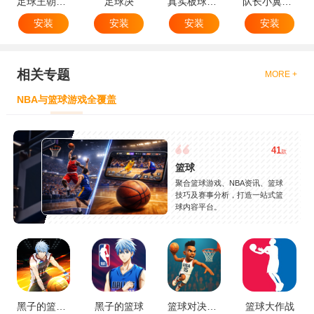
足球王朝：俱乐部经理 2025
足球决
真实板球：棒球游戏
队长小翼：王牌对决
安装
安装
安装
安装
相关专题
MORE +
NBA与篮球游戏全覆盖
41
款
篮球
聚合篮球游戏、NBA资讯、篮球
技巧及赛事分析，打造一站式篮
球内容平台。
黑子的篮球：街头对决
黑子的篮球
篮球对决传奇3D
篮球大作战