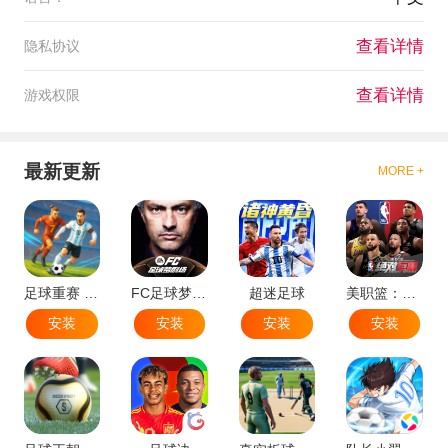
查看详情
隐私协议
查看详情
游戏权限
最新更新
MORE +
足球重赛 - 大师联赛
FC足球梦剧场
超迷足球
美职篮：绝对巨星
安装
安装
安装
安装