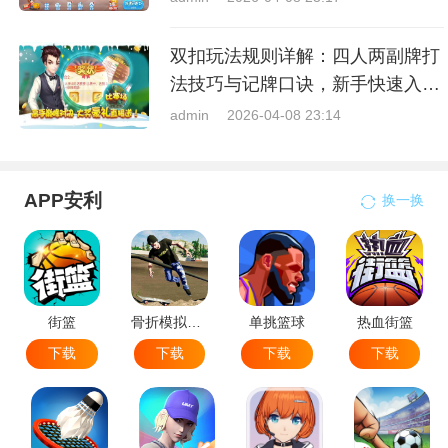
双扣玩法规则详解：四人两副牌打
法技巧与记牌口诀，新手快速入门
指南
admin
2026-04-08 23:14
APP安利
换一换
街篮
骨折模拟器-极限滑板模拟器
单挑篮球
热血街篮
下载
下载
下载
下载