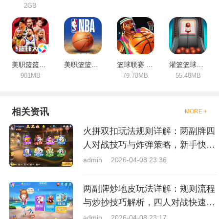
2GB
美职篮篮球大师
美职篮篮球世界
篮球联赛 5v5
灌篮篮球高手
901MB
79.78MB
55.48MB
相关资讯
MORE +
火拼双扣玩法规则详解：两副牌四
人对战技巧与炸弹策略，新手快速
上手指南
admin
2026-04-08 23:36
两副牌炒地皮玩法详解：规则流程
与炒抄技巧解析，四人对战快速入
门指南
admin
2026-04-08 23:17