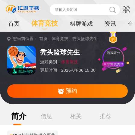
体育竞技
首页
棋牌游戏
资讯
合
您当前位置：
首页
-
体育竞技
-
秃头篮球先生
重
秃头篮球先生
游戏评分
要
提
游戏类别：
体育竞技
非常优秀
更新时间：2026-04-06 15:30
满18+周岁
示：
暂无资源,感兴
趣的小伙伴可以收藏本页面或持续关注本站后续动态
预约
简介
信息
相关
推荐