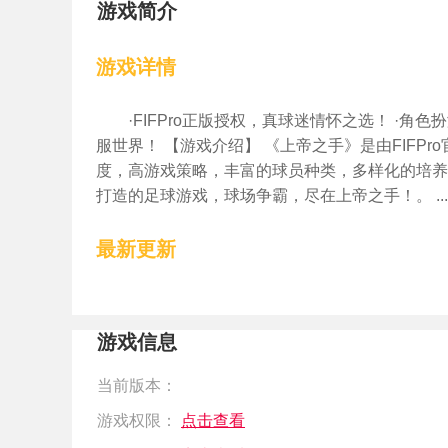
游戏简介
游戏详情
·FIFPro正版授权，真球迷情怀之选！ ·
服世界！ 【游戏介绍】 《上帝之手》是由FIFP
度，高游戏策略，丰富的球员种类，多样化的培养
打造的足球游戏，球场争霸，尽在上帝之手！。 ..
最新更新
游戏信息
当前版本：
游戏权限：
点击查看