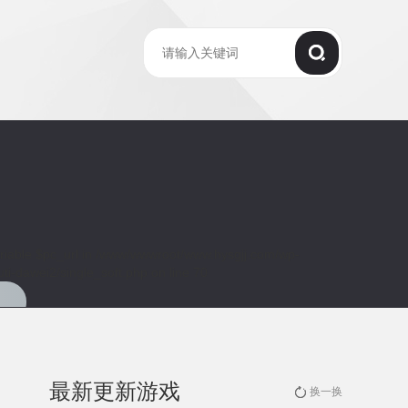
riable $pc_url in
/www/wwwroot/www.hysgjj.com/wp-
ti-dawei2/single_soft.php
on line
70
最新更新游戏
换一换