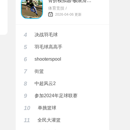
骨折模拟器-极限滑板模拟器
体育竞技 /
2026-04-06 更新
4
决战羽毛球
5
羽毛球高高手
6
shooterspool
7
街篮
8
中超风云2
9
参加2024年足球联赛
10
单挑篮球
11
全民大灌篮