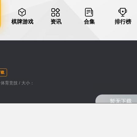
棋牌游戏
资讯
合集
排行榜
下载
类：体育竞技 / 大小：
Warning
: Undefined va
content/themes/haozhu
暂无下载