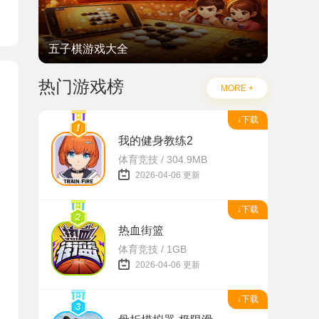
五子棋游戏大全
热门游戏榜
MORE +
↓下载
我的健身教练2
体育竞技 / 304.9MB
2026-04-06 更新
↓下载
理 2025
热血街篮
体育竞技 / 1GB
2026-04-06 更新
↓下载