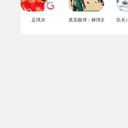
足球决
真实板球：棒球游戏
队长