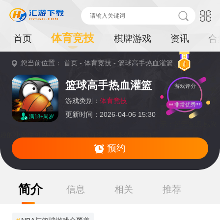
体育竞技
首页
棋牌游戏
资讯
合
您当前位置：
首页
-
体育竞技
-
篮球高手热血灌篮
重
篮球高手热血灌篮
游戏评分
要
提
游戏类别：
体育竞技
非常优秀
更新时间：2026-04-06 15:30
满18+周岁
示：
暂无资源,感兴
趣的小伙伴可以收藏本页面或持续关注本站后续动态
预约
简介
信息
相关
推荐