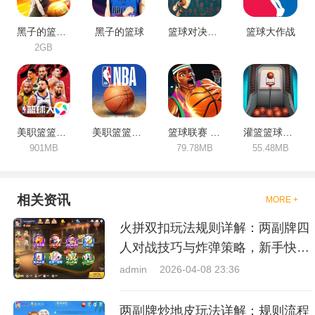
黑子的篮球：街头对决
黑子的篮球
篮球对决传奇3D
篮球大作战
2GB
美职篮篮球大师
美职篮篮球世界
篮球联赛 5v5
灌篮篮球高手
901MB
79.78MB
55.48MB
相关资讯
MORE +
火拼双扣玩法规则详解：两副牌四
人对战技巧与炸弹策略，新手快速
上手指南
admin
2026-04-08 23:36
两副牌炒地皮玩法详解：规则流程