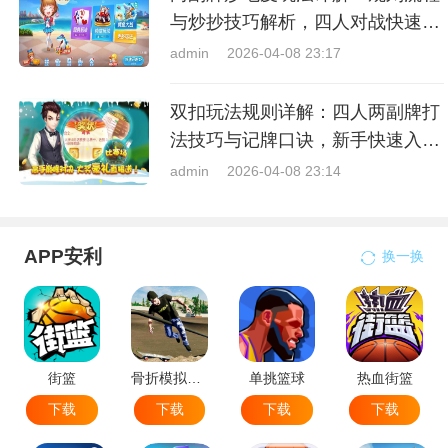
与炒抄技巧解析，四人对战快速入
门指南
admin
2026-04-08 23:17
双扣玩法规则详解：四人两副牌打
法技巧与记牌口诀，新手快速入门
指南
admin
2026-04-08 23:14
APP安利
换一换
街篮
骨折模拟器-极限滑板模拟器
单挑篮球
热血街篮
下载
下载
下载
下载