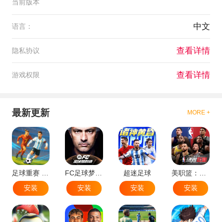
当前版本
中文
语言：
查看详情
隐私协议
查看详情
游戏权限
最新更新
MORE +
足球重赛 - 大师联赛
FC足球梦剧场
超迷足球
美职篮：绝对巨星
安装
安装
安装
安装