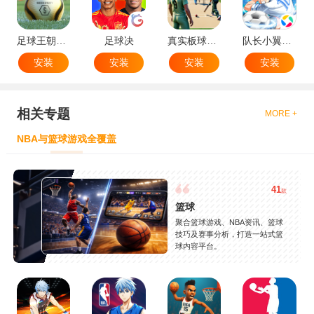
足球王朝：俱乐部经理 2025
足球决
真实板球：棒球游戏
队长小翼：王牌对决
安装
安装
安装
安装
相关专题
MORE +
NBA与篮球游戏全覆盖
41
款
篮球
聚合篮球游戏、NBA资讯、篮球
技巧及赛事分析，打造一站式篮
球内容平台。