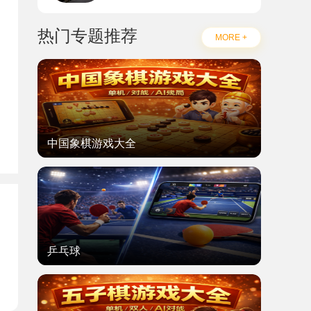
热门专题推荐
MORE +
中国象棋游戏大全
题
乒乓球