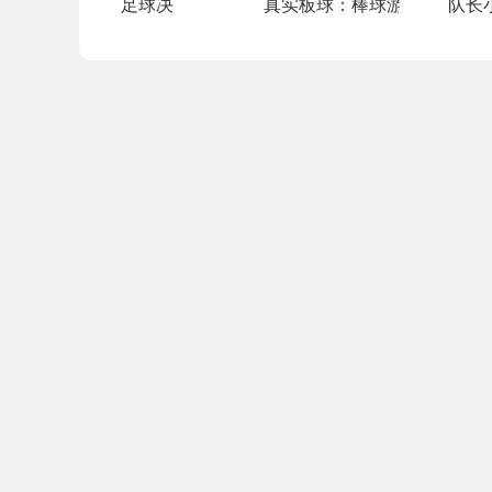
足球决
真实板球：棒球游戏
队长