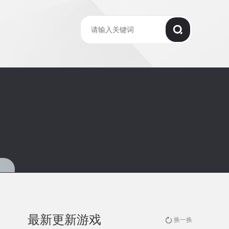
riable $pc_url in
/www/wwwroot/www.hysgjj.com/wp-
ti-dawei2/single_soft.php
on line
70
最新更新游戏
换一换