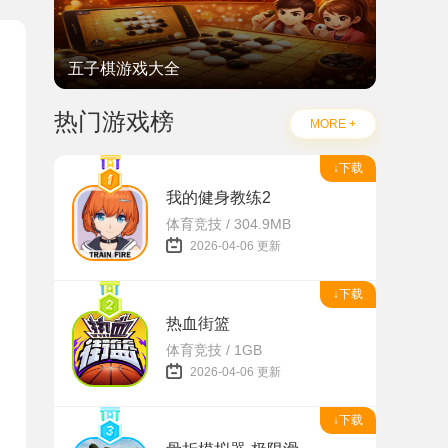
五子棋游戏大全
热门游戏榜
MORE +
↓下载
我的健身教练2
体育竞技 / 304.9MB
理 2025
2026-04-06 更新
↓下载
热血街篮
体育竞技 / 1GB
2026-04-06 更新
↓下载