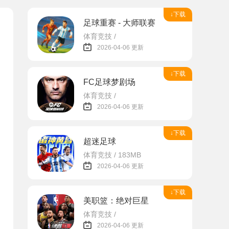
↓下载
足球重赛 - 大师联赛
体育竞技 /
2026-04-06 更新
↓下载
FC足球梦剧场
体育竞技 /
2026-04-06 更新
↓下载
超迷足球
体育竞技 / 183MB
2026-04-06 更新
↓下载
美职篮：绝对巨星
体育竞技 /
2026-04-06 更新