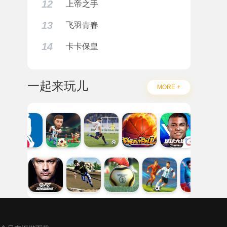
12
上帝之手
13
飞羽青春
14
卡卡保皇
一起来玩儿
MORE +