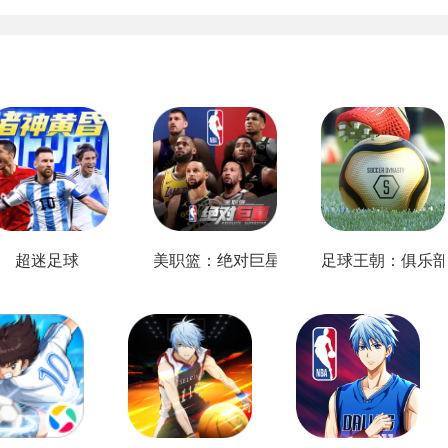
超迷足球
美职篮：绝对巨星
足球王朝：俱乐部经