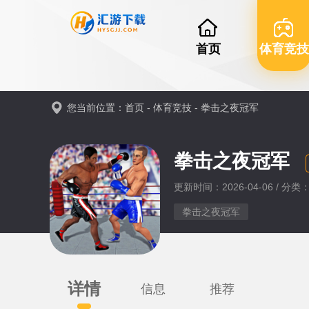
首页
体育竞技
您当前位置：
首页
-
体育竞技
-
拳击之夜冠军
拳击之夜冠军
更新时间：2026-04-06 / 分
拳击之夜冠军
详情
信息
推荐