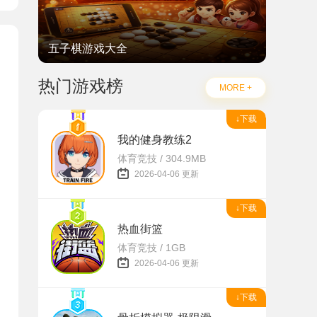
五子棋游戏大全
热门游戏榜
MORE +
↓下载
我的健身教练2
体育竞技 / 304.9MB
2026-04-06 更新
理 2025
↓下载
热血街篮
体育竞技 / 1GB
2026-04-06 更新
↓下载