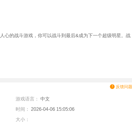
人心的战斗游戏，你可以战斗到最后&成为下一个超级明星。战
反馈问
游戏语言：
中文
时间：
2026-04-06 15:05:06
大小：