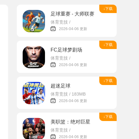
↓下载
足球重赛 - 大师联赛
体育竞技 /
2026-04-06 更新
↓下载
FC足球梦剧场
体育竞技 /
2026-04-06 更新
↓下载
超迷足球
体育竞技 / 183MB
2026-04-06 更新
↓下载
美职篮：绝对巨星
体育竞技 /
2026-04-06 更新