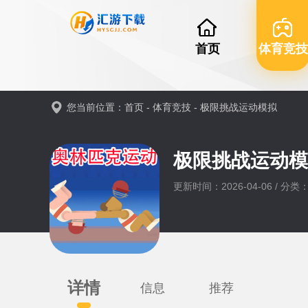
首页
体育竞技
您当前位置：
首页
-
体育竞技
-
极限挑战运动模拟
极限挑战运动
更新时间：2026-04-06 / 分
详情
信息
推荐