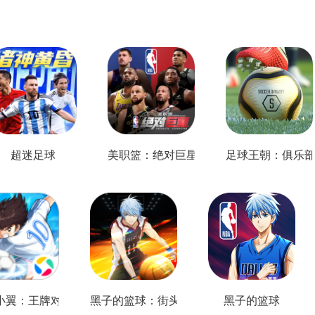
超迷足球
美职篮：绝对巨星
足球王朝：俱乐部经
小翼：王牌对决
黑子的篮球：街头对决
黑子的篮球