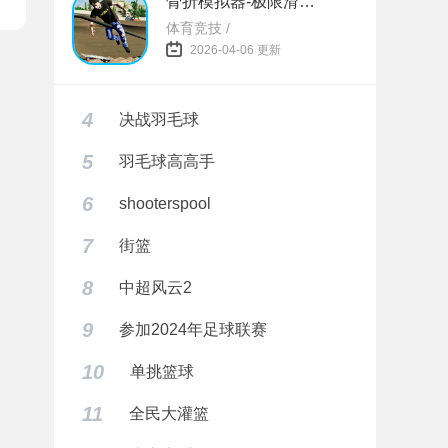
骨折模拟器-极限滑板模拟器
体育竞技 /
2026-04-06 更新
4
决战羽毛球
5
羽毛球高高手
6
shooterspool
7
街篮
8
中超风云2
9
参加2024年足球联赛
10
单挑篮球
11
全民大灌篮