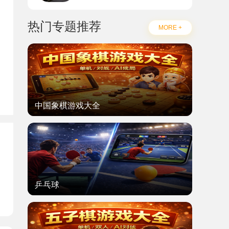
热门专题推荐
MORE +
中国象棋游戏大全
题
乒乓球