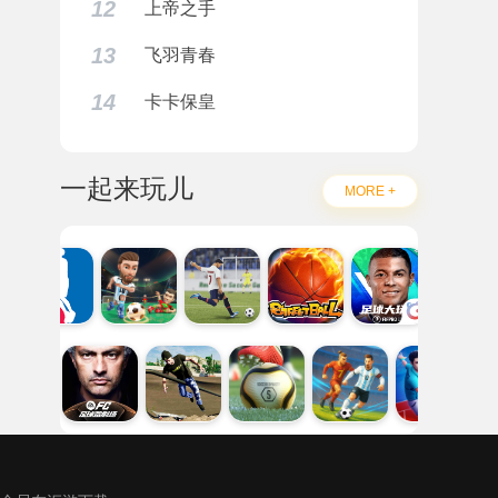
12
上帝之手
13
飞羽青春
14
卡卡保皇
一起来玩儿
MORE +