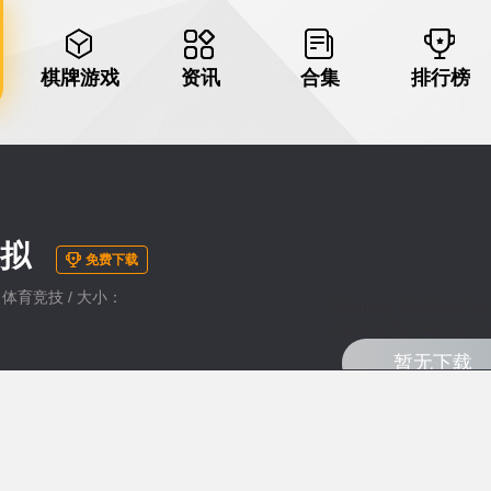
棋牌游戏
资讯
合集
排行榜
模拟
免费下载
类：体育竞技 / 大小：
Warning
: Undefined va
content/themes/haozhu
暂无下载