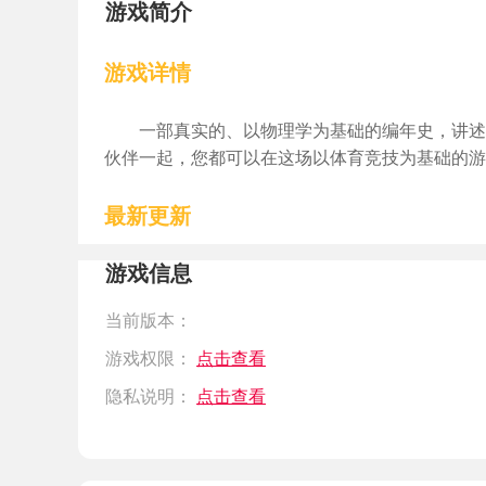
游戏简介
游戏详情
一部真实的、以物理学为基础的编年史，讲述
伙伴一起，您都可以在这场以体育竞技为基础的游
最新更新
游戏信息
当前版本：
游戏权限：
点击查看
隐私说明：
点击查看