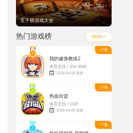
五子棋游戏大全
热门游戏榜
MORE +
↓下载
我的健身教练2
理 2025
体育竞技 / 304.9MB
2026-04-06 更新
↓下载
热血街篮
体育竞技 / 1GB
2026-04-06 更新
↓下载