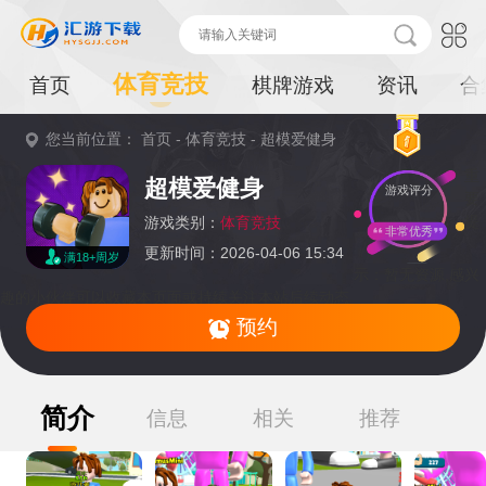
体育竞技
首页
棋牌游戏
资讯
合
您当前位置：
首页
-
体育竞技
-
超模爱健身
重
超模爱健身
游戏评分
要
提
游戏类别：
体育竞技
非常优秀
更新时间：2026-04-06 15:34
满18+周岁
示：
暂无资源,感兴
趣的小伙伴可以收藏本页面或持续关注本站后续动态
预约
简介
信息
相关
推荐