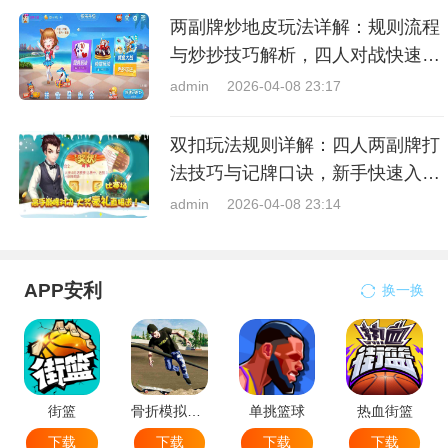
两副牌炒地皮玩法详解：规则流程
与炒抄技巧解析，四人对战快速入
门指南
admin
2026-04-08 23:17
双扣玩法规则详解：四人两副牌打
法技巧与记牌口诀，新手快速入门
指南
admin
2026-04-08 23:14
APP安利
换一换
街篮
骨折模拟器-极限滑板模拟器
单挑篮球
热血街篮
下载
下载
下载
下载