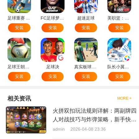
足球重赛 - 大师联赛
FC足球梦剧场
超迷足球
美职篮：绝对巨星
安装
安装
安装
安装
足球王朝：俱乐部经理 2025
足球决
真实板球：棒球游戏
队长小翼：王牌对决
安装
安装
安装
安装
相关资讯
MORE +
火拼双扣玩法规则详解：两副牌四
人对战技巧与炸弹策略，新手快速
上手指南
admin
2026-04-08 23:36