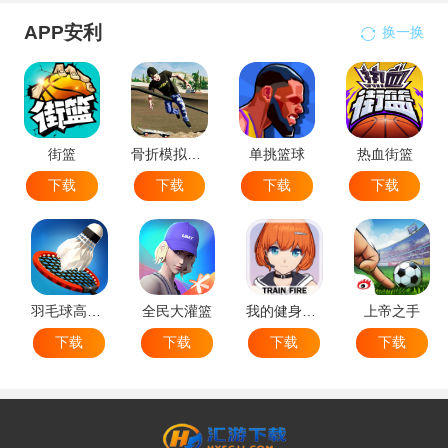
APP安利
换一换
街篮
骨折模拟器-极限滑板模拟器
单挑篮球
热血街篮
下载
下载
下载
下载
羽毛球高高手
全民大灌篮
我的健身教练2
上帝之手
下载
下载
下载
下载