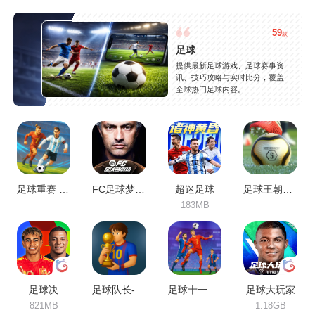
59
款
足球
提供最新足球游戏、足球赛事资
讯、技巧攻略与实时比分，覆盖
全球热门足球内容。
足球重赛 - 大师联赛
FC足球梦剧场
超迷足球
足球王朝：俱乐部经理 2025
183MB
足球决
足球队长-足球踢
足球十一人：重赛联赛
足球大玩家
821MB
1.18GB