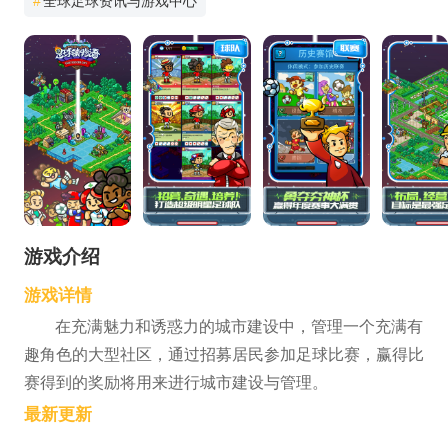
#
全球足球资讯与游戏中心
游戏介绍
游戏详情
在充满魅力和诱惑力的城市建设中，管理一个充满有
趣角色的大型社区，通过招募居民参加足球比赛，赢得比
赛得到的奖励将用来进行城市建设与管理。
最新更新