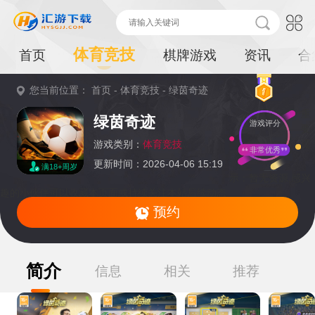
体育竞技
首页
棋牌游戏
资讯
合
您当前位置：
首页
-
体育竞技
-
绿茵奇迹
重
绿茵奇迹
游戏评分
要
提
游戏类别：
体育竞技
非常优秀
更新时间：2026-04-06 15:19
满18+周岁
示：
暂无资源,感兴
趣的小伙伴可以收藏本页面或持续关注本站后续动态
预约
简介
信息
相关
推荐