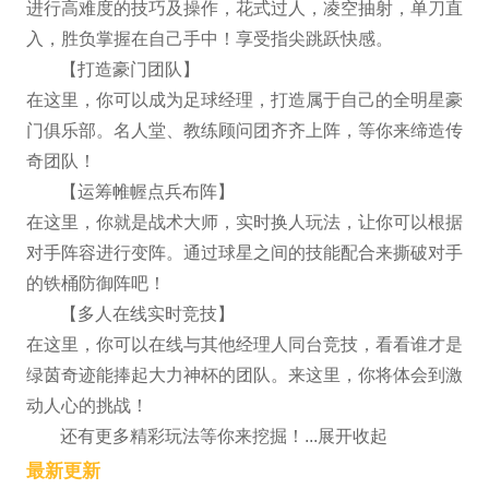
进行高难度的技巧及操作，花式过人，凌空抽射，单刀直
入，胜负掌握在自己手中！享受指尖跳跃快感。
【打造豪门团队】
在这里，你可以成为足球经理，打造属于自己的全明星豪
门俱乐部。名人堂、教练顾问团齐齐上阵，等你来缔造传
奇团队！
【运筹帷幄点兵布阵】
在这里，你就是战术大师，实时换人玩法，让你可以根据
对手阵容进行变阵。通过球星之间的技能配合来撕破对手
的铁桶防御阵吧！
【多人在线实时竞技】
在这里，你可以在线与其他经理人同台竞技，看看谁才是
绿茵奇迹能捧起大力神杯的团队。来这里，你将体会到激
动人心的挑战！
还有更多精彩玩法等你来挖掘！...展开收起
最新更新