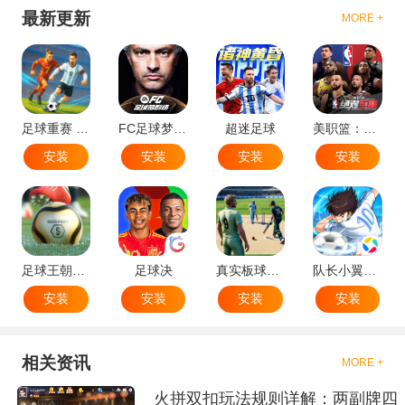
最新更新
MORE +
足球重赛 - 大师联赛
FC足球梦剧场
超迷足球
美职篮：绝对巨星
安装
安装
安装
安装
足球王朝：俱乐部经理 2025
足球决
真实板球：棒球游戏
队长小翼：王牌对决
安装
安装
安装
安装
相关资讯
MORE +
火拼双扣玩法规则详解：两副牌四