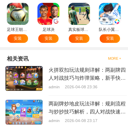
足球王朝：俱乐部经理 2025
足球决
真实板球：棒球游戏
队长小翼：王牌对决
安装
安装
安装
安装
相关资讯
MORE +
火拼双扣玩法规则详解：两副牌四
人对战技巧与炸弹策略，新手快速
上手指南
admin
2026-04-08 23:36
两副牌炒地皮玩法详解：规则流程
与炒抄技巧解析，四人对战快速入
门指南
admin
2026-04-08 23:17