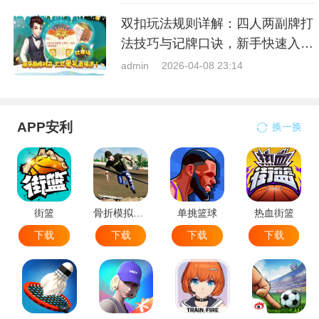
双扣玩法规则详解：四人两副牌打
法技巧与记牌口诀，新手快速入门
指南
admin
2026-04-08 23:14
APP安利
换一换
街篮
骨折模拟器-极限滑板模拟器
单挑篮球
热血街篮
下载
下载
下载
下载