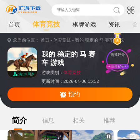
体育竞技
首页
棋牌游戏
资讯
合
您当前位置：
首页
-
体育竞技
-
我的 稳定的 马 赛车 游戏
重
我的 稳定的 马 赛
游戏评分
要
车 游戏
提
非常优秀
游戏类别：
体育竞技
满18+周岁
示：
暂无资源,感兴
更新时间：2026-04-06 15:32
趣的小伙伴可以收
藏本页面或持续关注本站后续动态
预约
简介
信息
相关
推荐