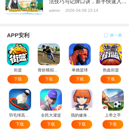
法技巧与记牌口诀，新手快速入门
指南
admin
2026-04-08 23:14
APP安利
换一换
街篮
骨折模拟器-极限滑板模拟器
单挑篮球
热血街篮
下载
下载
下载
下载
羽毛球高高手
全民大灌篮
我的健身教练2
上帝之手
下载
下载
下载
下载