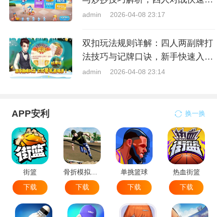
门指南
admin
2026-04-08 23:17
双扣玩法规则详解：四人两副牌打
法技巧与记牌口诀，新手快速入门
指南
admin
2026-04-08 23:14
APP安利
换一换
街篮
骨折模拟器-极限滑板模拟器
单挑篮球
热血街篮
下载
下载
下载
下载