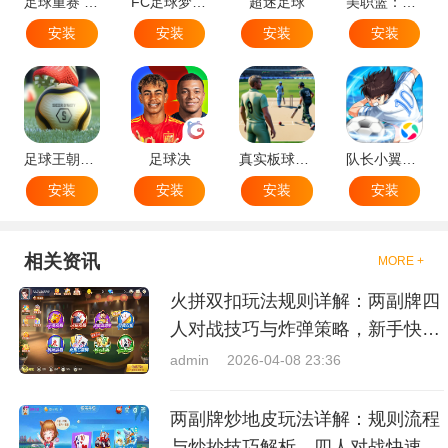
足球重赛 - 大师联赛
FC足球梦剧场
超迷足球
美职篮：绝对巨星
安装
安装
安装
安装
足球王朝：俱乐部经理 2025
足球决
真实板球：棒球游戏
队长小翼：王牌对决
安装
安装
安装
安装
相关资讯
MORE +
火拼双扣玩法规则详解：两副牌四
人对战技巧与炸弹策略，新手快速
上手指南
admin
2026-04-08 23:36
两副牌炒地皮玩法详解：规则流程
与炒抄技巧解析，四人对战快速入