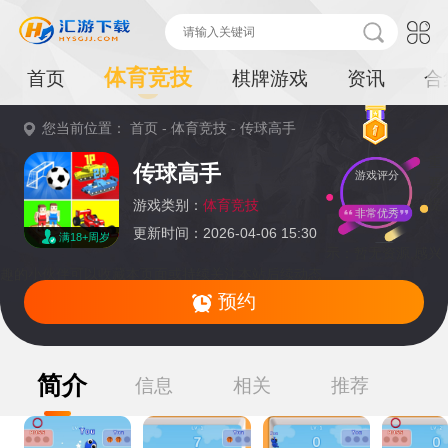
体育竞技
首页
棋牌游戏
资讯
合
您当前位置：
首页
-
体育竞技
-
传球高手
重
传球高手
游戏评分
要
提
游戏类别：
体育竞技
非常优秀
更新时间：2026-04-06 15:30
满18+周岁
示：
暂无资源,感兴
趣的小伙伴可以收藏本页面或持续关注本站后续动态
预约
简介
信息
相关
推荐