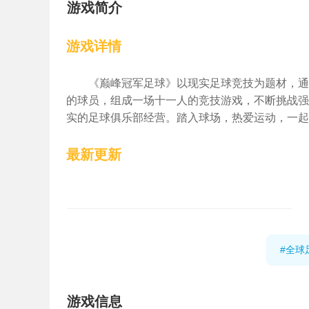
游戏简介
游戏详情
《巅峰冠军足球》以现实足球竞技为题材，通
的球员，组成一场十一人的竞技游戏，不断挑战强
实的足球俱乐部经营。踏入球场，热爱运动，一起
最新更新
#全球
游戏信息