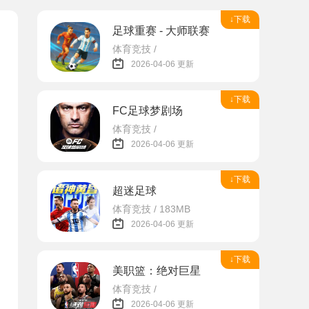
↓下载
足球重赛 - 大师联赛
体育竞技 /
2026-04-06 更新
↓下载
FC足球梦剧场
体育竞技 /
2026-04-06 更新
↓下载
超迷足球
体育竞技 / 183MB
2026-04-06 更新
↓下载
美职篮：绝对巨星
体育竞技 /
2026-04-06 更新