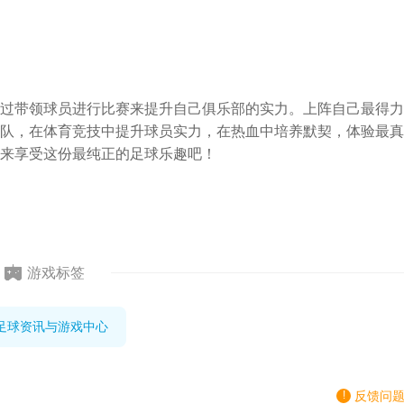
过带领球员进行比赛来提升自己俱乐部的实力。上阵自己最得力
队，在体育竞技中提升球员实力，在热血中培养默契，体验最真
来享受这份最纯正的足球乐趣吧！
游戏标签
足球资讯与游戏中心
反馈问