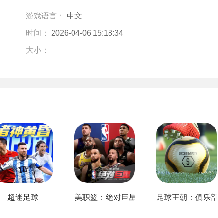
游戏语言：
中文
时间：
2026-04-06 15:18:34
大小：
超迷足球
美职篮：绝对巨星
足球王朝：俱乐部经