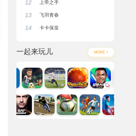
12
上帝之手
13
飞羽青春
14
卡卡保皇
一起来玩儿
MORE +