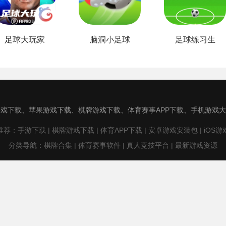
足球大玩家
脑洞小足球
足球练习生
戏下载、苹果游戏下载、棋牌游戏下载、体育赛事APP下载、手机游戏
荐：手游下载 | 棋牌游戏下载 | 体育APP下载 | 安卓游戏安装包 | iOS
分类导航：棋牌合集 | 体育赛事软件 | 真人竞技平台 | 最新游戏资源
于为用户提供安全、稳定、快速的游戏下载服务，所有资源均经过检测，
网，版权归原著所有。如有侵权，敬请来信告知（939677118@qq.co
© Copyright © 2012-2022 汇游下载 All Rights Reserved