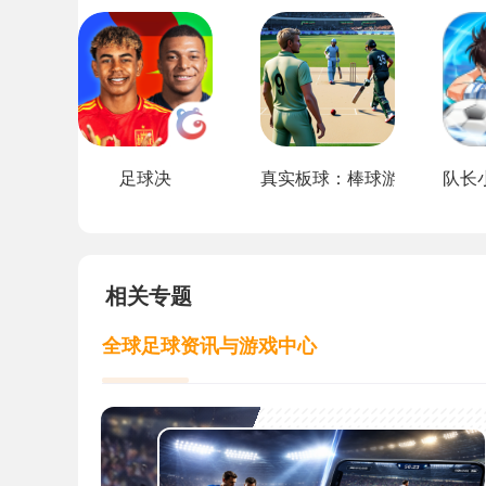
足球决
真实板球：棒球游戏
队长
相关专题
全球足球资讯与游戏中心