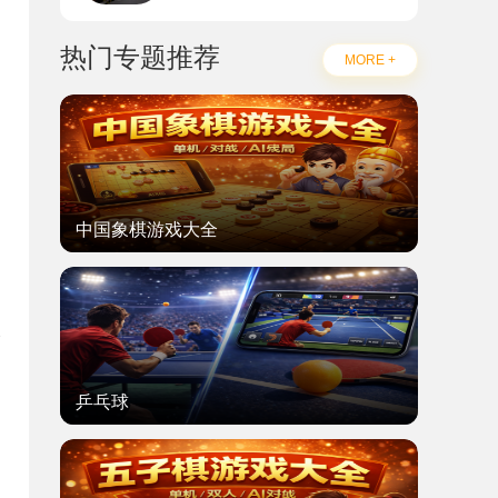
热门专题推荐
MORE +
中国象棋游戏大全
乒乓球
题