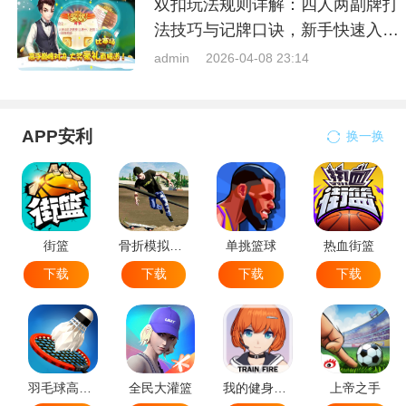
双扣玩法规则详解：四人两副牌打
法技巧与记牌口诀，新手快速入门
指南
admin
2026-04-08 23:14
APP安利
换一换
街篮
骨折模拟器-极限滑板模拟器
单挑篮球
热血街篮
下载
下载
下载
下载
羽毛球高高手
全民大灌篮
我的健身教练2
上帝之手