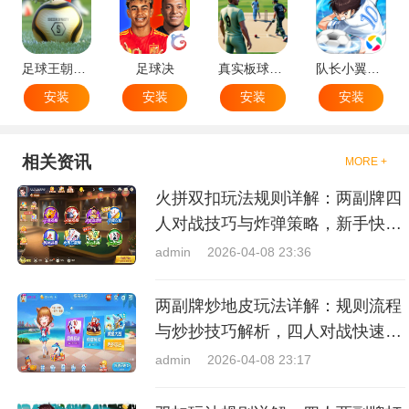
足球王朝：俱乐部经理 2025
足球决
真实板球：棒球游戏
队长小翼：王牌对决
安装
安装
安装
安装
相关资讯
MORE +
火拼双扣玩法规则详解：两副牌四
人对战技巧与炸弹策略，新手快速
上手指南
admin
2026-04-08 23:36
两副牌炒地皮玩法详解：规则流程
与炒抄技巧解析，四人对战快速入
门指南
admin
2026-04-08 23:17