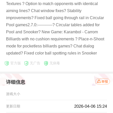
Textures ? Option to match opponents with identical
aiming lines? Chat window fixes? Stability
improvements? Fixed ball going through rail in Circular
Pool games2.7.0:------------? Circular tables added for
Pool and Snooker? New Game: Karambol - Carrom
Billiards with no cushion requirements ? Place-n-Shoot
mode for pocketless billiards games? Chat dialog
updated? Fixed color ball spotting rules in Snooker
官方版
无广告
无病毒
详细信息
举报
游戏大小
2026-04-06 15:24
更新日期