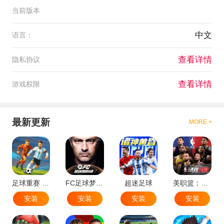
当前版本
中文
语言：
查看详情
隐私协议
查看详情
游戏权限
最新更新
MORE +
足球重赛 - 大师联赛
FC足球梦剧场
超迷足球
美职篮：绝对巨星
安装
安装
安装
安装