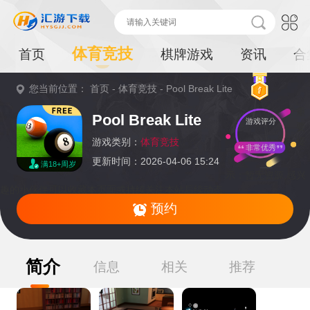
体育竞技
首页
棋牌游戏
资讯
合
您当前位置：
首页
-
体育竞技
-
Pool Break Lite
重
Pool Break Lite
游戏评分
要
提
游戏类别：
体育竞技
非常优秀
更新时间：2026-04-06 15:24
满18+周岁
示：
暂无资源,感兴
趣的小伙伴可以收藏本页面或持续关注本站后续动态
预约
简介
信息
相关
推荐