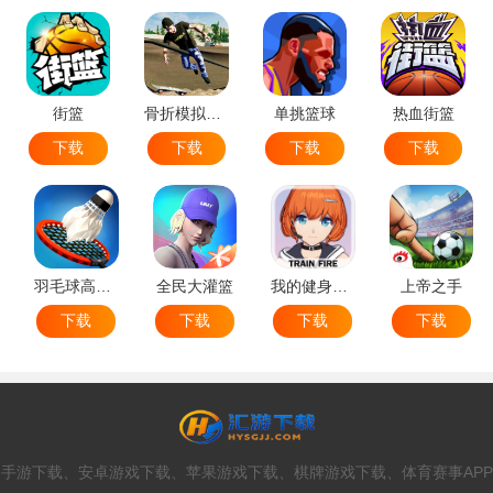
街篮
骨折模拟器-极限滑板模拟器
单挑篮球
热血街篮
下载
下载
下载
下载
羽毛球高高手
全民大灌篮
我的健身教练2
上帝之手
下载
下载
下载
下载
手游下载、安卓游戏下载、苹果游戏下载、棋牌游戏下载、体育赛事APP