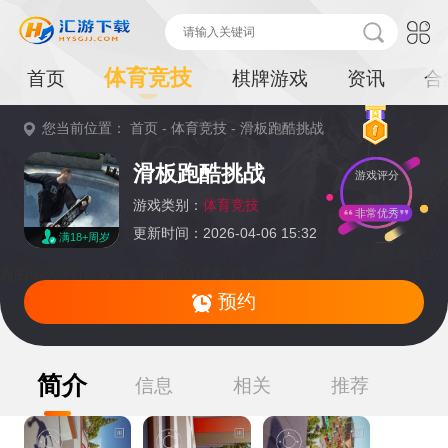
体育竞技
首页
棋牌游戏
资讯
合
您当前位置：
首页
-
体育竞技
-
滑板跑酷挑战
重
滑板跑酷挑战
游戏评分
要
提
游戏类别：
体育竞技
非常优秀
更新时间：2026-04-06 15:32
满18+周岁
示：
暂无资源,感兴
趣的小伙伴可以收藏本页面或持续关注本站后续动态
预约
简介
信息
相关
推荐