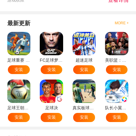
查看详情
最新更新
MORE +
足球重赛 - 大师联赛
FC足球梦剧场
超迷足球
美职篮：绝对巨星
安装
安装
安装
安装
足球王朝：俱乐部经理 2025
足球决
真实板球：棒球游戏
队长小翼：王牌对决
安装
安装
安装
安装