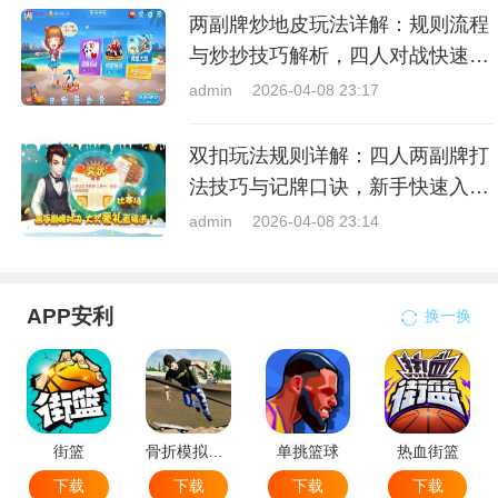
两副牌炒地皮玩法详解：规则流程
与炒抄技巧解析，四人对战快速入
门指南
admin
2026-04-08 23:17
双扣玩法规则详解：四人两副牌打
法技巧与记牌口诀，新手快速入门
指南
admin
2026-04-08 23:14
APP安利
换一换
街篮
骨折模拟器-极限滑板模拟器
单挑篮球
热血街篮
下载
下载
下载
下载