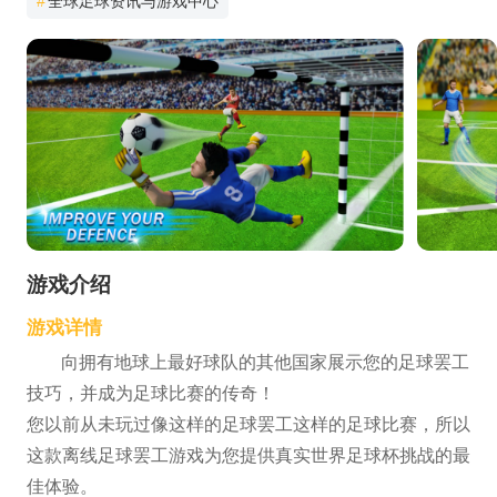
#
全球足球资讯与游戏中心
游戏介绍
游戏详情
向拥有地球上最好球队的其他国家展示您的足球罢工
技巧，并成为足球比赛的传奇！
您以前从未玩过像这样的足球罢工这样的足球比赛，所以
这款离线足球罢工游戏为您提供真实世界足球杯挑战的最
佳体验。