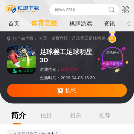
体育竞技
首页
棋牌游戏
资讯
合
您当前位置：
首页
-
体育竞技
-
足球罢工足球明星 3D
重
足球罢工足球明星
游戏评分
要
3D
提
非常优秀
游戏类别：
体育竞技
满18+周岁
示：
暂无资源,感兴
更新时间：2026-04-06 15:30
趣的小伙伴可以收
藏本页面或持续关注本站后续动态
预约
简介
信息
相关
推荐