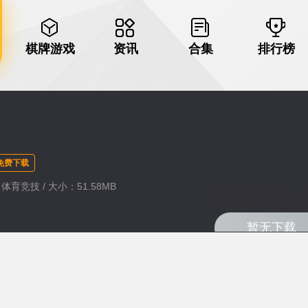
棋牌游戏
资讯
合集
排行榜
免费下载
：体育竞技 / 大小：51.58MB
Warning
: Undefined va
content/themes/haozhu
暂无下载