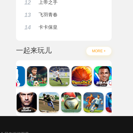
12
上帝之手
13
飞羽青春
14
卡卡保皇
一起来玩儿
MORE +