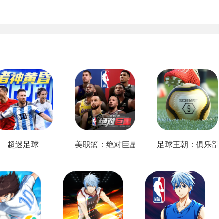
超迷足球
美职篮：绝对巨星
足球王朝：俱乐部经