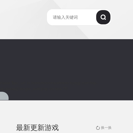
riable $pc_url in
/www/wwwroot/www.hysgjj.com/wp-
ti-dawei2/single_soft.php
on line
70
最新更新游戏
换一换