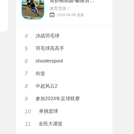
骨折模拟器-极限滑板模拟器
体育竞技 /
2026-04-06 更新
4
决战羽毛球
5
羽毛球高高手
6
shooterspool
7
街篮
8
中超风云2
9
参加2024年足球联赛
10
单挑篮球
11
全民大灌篮