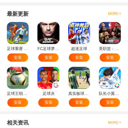
最新更新
MORE +
足球重赛 - 大师联赛
FC足球梦剧场
超迷足球
美职篮：绝对巨星
安装
安装
安装
安装
足球王朝：俱乐部经理 2025
足球决
真实板球：棒球游戏
队长小翼：王牌对决
安装
安装
安装
安装
相关资讯
MORE +