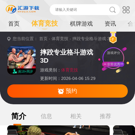
体育竞技
首页
棋牌游戏
资讯
合
您当前位置：
首页
-
体育竞技
-
摔跤专业格斗游戏 3D
重
摔跤专业格斗游戏
游戏评分
要
3D
提
非常优秀
游戏类别：
体育竞技
满18+周岁
示：
暂无资源,感兴
更新时间：2026-04-06 15:29
趣的小伙伴可以收
藏本页面或持续关注本站后续动态
预约
简介
信息
相关
推荐