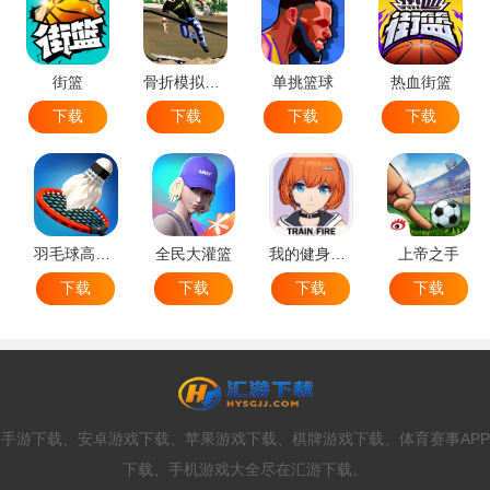
街篮
骨折模拟器-极限滑板模拟器
单挑篮球
热血街篮
下载
下载
下载
下载
羽毛球高高手
全民大灌篮
我的健身教练2
上帝之手
下载
下载
下载
下载
手游下载、安卓游戏下载、苹果游戏下载、棋牌游戏下载、体育赛事APP
下载、手机游戏大全尽在汇游下载。