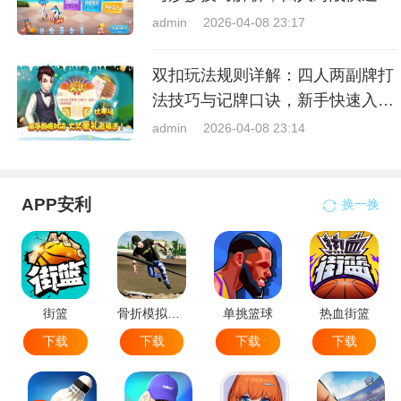
门指南
admin
2026-04-08 23:17
双扣玩法规则详解：四人两副牌打
法技巧与记牌口诀，新手快速入门
指南
admin
2026-04-08 23:14
APP安利
换一换
街篮
骨折模拟器-极限滑板模拟器
单挑篮球
热血街篮
下载
下载
下载
下载