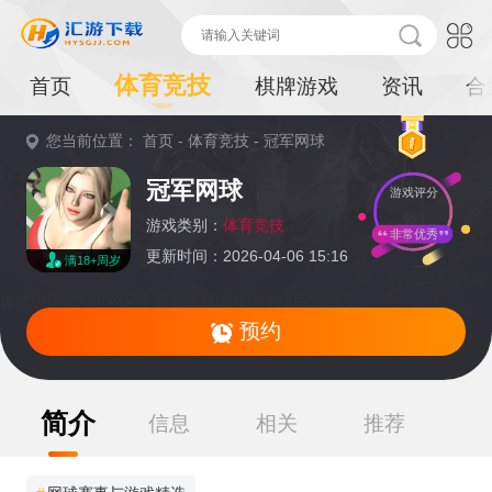
体育竞技
首页
棋牌游戏
资讯
合
您当前位置：
首页
-
体育竞技
-
冠军网球
重
冠军网球
游戏评分
要
提
游戏类别：
体育竞技
非常优秀
更新时间：2026-04-06 15:16
满18+周岁
示：
暂无资源,感兴
趣的小伙伴可以收藏本页面或持续关注本站后续动态
预约
简介
信息
相关
推荐