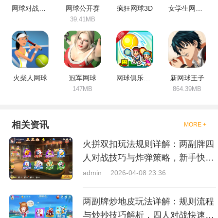
网球对战模拟
网球公开赛
疯狂网球3D
女学生网球模拟器
39.41MB
火柴人网球
冠军网球
网球俱乐部物语
新网球王子
147MB
864.39MB
相关资讯
MORE +
火拼双扣玩法规则详解：两副牌四
人对战技巧与炸弹策略，新手快速
上手指南
admin
2026-04-08 23:36
两副牌炒地皮玩法详解：规则流程
与炒抄技巧解析，四人对战快速入