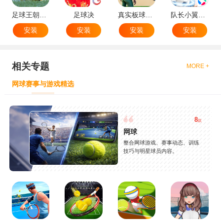
足球王朝：俱乐部经理 2025
足球决
真实板球：棒球游戏
队长小翼：王牌对决
安装
安装
安装
安装
相关专题
MORE +
网球赛事与游戏精选
8
款
网球
整合网球游戏、赛事动态、训练
技巧与明星球员内容。