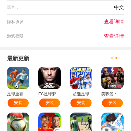
中文
语言：
查看详情
隐私协议
查看详情
游戏权限
最新更新
MORE +
足球重赛 - 大师联赛
FC足球梦剧场
超迷足球
美职篮：绝对巨星
安装
安装
安装
安装