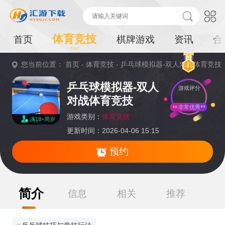
体育竞技
首页
棋牌游戏
资讯
合
您当前位置：
首页
-
体育竞技
-
乒乓球模拟器-双人对战体育竞技
重
乒乓球模拟器-双人
游戏评分
要
对战体育竞技
提
非常优秀
游戏类别：
体育竞技
满18+周岁
示：
暂无资源,感兴
更新时间：2026-04-06 15:15
趣的小伙伴可以收
藏本页面或持续关注本站后续动态
预约
简介
信息
相关
推荐