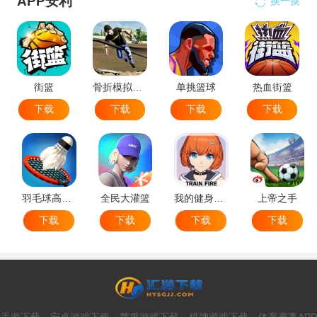
APP安利
换一换
街篮
骨折模拟器-极限滑板模拟器
单挑篮球
热血街篮
下载
下载
下载
下载
羽毛球高高手
全民大灌篮
我的健身教练2
上帝之手
下载
下载
下载
下载