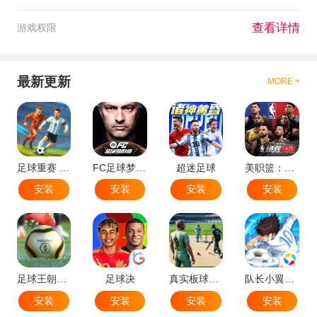
查看详情
游戏权限
最新更新
MORE +
足球重赛 - 大师联赛
FC足球梦剧场
超迷足球
美职篮：绝对巨星
安装
安装
安装
安装
足球王朝：俱乐部经理 2025
足球决
真实板球：棒球游戏
队长小翼：王牌对决
安装
安装
安装
安装