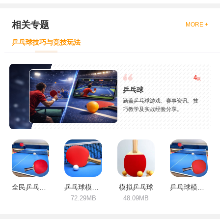
相关专题
MORE +
乒乓球技巧与竞技玩法
4
款
乒乓球
涵盖乒乓球游戏、赛事资讯、技
巧教学及实战经验分享。
全民乒乓球模拟器
乒乓球模拟3D
模拟乒乓球
乒乓球模拟器-双人对战体育竞技
72.29MB
48.09MB