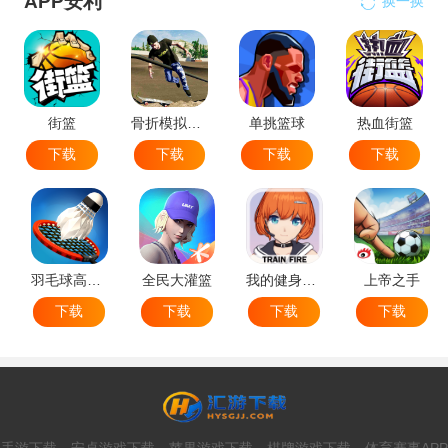
APP安利
换一换
街篮
骨折模拟器-极限滑板模拟器
单挑篮球
热血街篮
下载
下载
下载
下载
羽毛球高高手
全民大灌篮
我的健身教练2
上帝之手
下载
下载
下载
下载