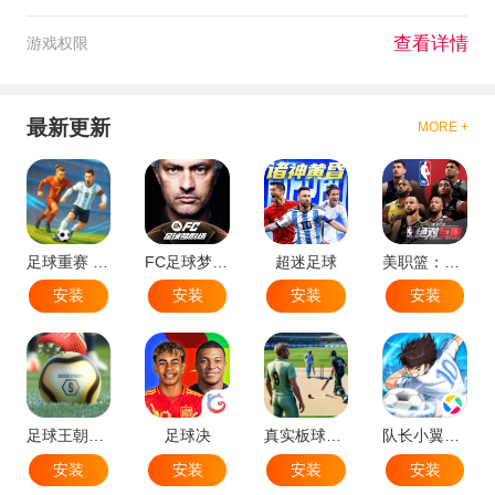
查看详情
游戏权限
最新更新
MORE +
足球重赛 - 大师联赛
FC足球梦剧场
超迷足球
美职篮：绝对巨星
安装
安装
安装
安装
足球王朝：俱乐部经理 2025
足球决
真实板球：棒球游戏
队长小翼：王牌对决
安装
安装
安装
安装