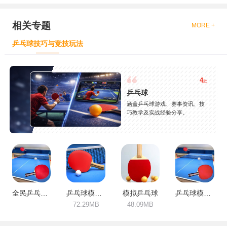
相关专题
MORE +
乒乓球技巧与竞技玩法
4
款
乒乓球
涵盖乒乓球游戏、赛事资讯、技
巧教学及实战经验分享。
全民乒乓球模拟器
乒乓球模拟3D
模拟乒乓球
乒乓球模拟器-双人对战体育竞技
72.29MB
48.09MB