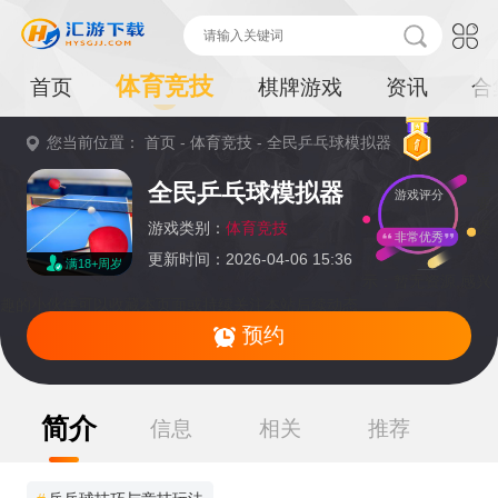
体育竞技
首页
棋牌游戏
资讯
合
您当前位置：
首页
-
体育竞技
-
全民乒乓球模拟器
重
全民乒乓球模拟器
游戏评分
要
提
游戏类别：
体育竞技
非常优秀
更新时间：2026-04-06 15:36
满18+周岁
示：
暂无资源,感兴
趣的小伙伴可以收藏本页面或持续关注本站后续动态
预约
简介
信息
相关
推荐